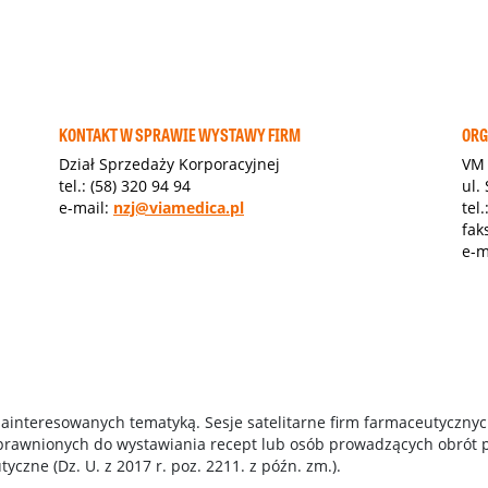
KONTAKT W SPRAWIE WYSTAWY FIRM
ORG
Dział Sprzedaży Korporacyjnej
VM 
tel.: (58) 320 94 94
ul.
e-mail:
nzj@viamedica.pl
tel
fak
e-m
zainteresowanych tematyką. Sesje satelitarne firm farmaceutycznyc
uprawnionych do wystawiania recept lub osób prowadzących obrót
czne (Dz. U. z 2017 r. poz. 2211. z późn. zm.).