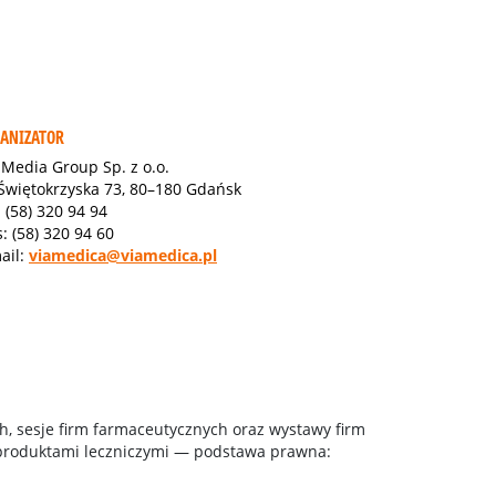
ANIZATOR
Media Group Sp. z o.o.
 Świętokrzyska 73, 80–180 Gdańsk
.: (58) 320 94 94
s: (58) 320 94 60
ail:
viamedica@viamedica.pl
h, sesje firm farmaceutycznych oraz wystawy firm
 produktami leczniczymi — podstawa prawna: